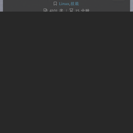
Linux
,
技能
4101 字
|
15 分钟
从零搭建自己的服务器 这篇文章主要用来介绍小白
该如何从零开始搭建自己的服务器，将我踩的坑和未
来您可能会踩的坑都讲一遍，以最小的成本来实现最
大的效益， 选择服务器 首先就是选择服务器，在选
择服务器的时候主要就是需要考虑是选择国内服务器
还是选择国外服务器，国内外服务器的优缺点主要如
下： 国外服务器 优点： 1.价格相对来说比较便宜，
我这里说的便宜主要是…
从零开始
服务器