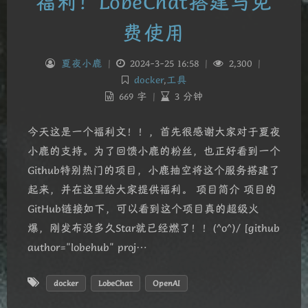
福利！LobeChat搭建与免
费使用
夏夜小鹿
|
2024-3-25 16:58
|
2,300
|
docker
,
工具
669 字
|
3 分钟
今天这是一个福利文！！，首先很感谢大家对于夏夜
小鹿的支持。为了回馈小鹿的粉丝，也正好看到一个
Github特别热门的项目，小鹿抽空将这个服务搭建了
起来，并在这里给大家提供福利。 项目简介 项目的
GitHub链接如下，可以看到这个项目真的超级火
爆，刚发布没多久Star就已经燃了！！(^o^)/ [github
author="lobehub" proj…
docker
LobeChat
OpenAI