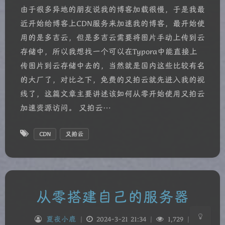
由于很多异地的朋友说我的博客加载很慢，于是我最
近开始给博客上CDN服务来加速我的博客，最开始使
用的是多吉云，但是多吉云需要将图片手动上传到云
存储中，所以我想找一个可以在Typora中能直接上
传图片到云存储中去的，当然就是国内这些比较有名
的大厂了，对比之下，免费的又拍云就先进入我的视
线了，这篇文章主要讲述该如何从零开始使用又拍云
夜间模式
加速资源访问。 又拍云…
Sans Serif
Serif
CDN
又拍云
浅阴影
深阴影
关闭
日落
暗化
灰度
从零搭建自己的服务器
夏夜小鹿
|
2024-3-21 21:34
|
1,729
|