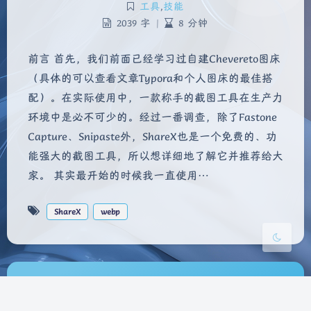
工具
,
技能
2039 字
|
8 分钟
前言 首先，我们前面已经学习过自建Chevereto图床
夜间模式
（具体的可以查看文章Typora和个人图床的最佳搭
配）。在实际使用中，一款称手的截图工具在生产力
Sans Serif
Serif
环境中是必不可少的。经过一番调查，除了Fastone
Capture、Snipaste外，ShareX也是一个免费的、功
浅阴影
深阴影
能强大的截图工具，所以想详细地了解它并推荐给大
家。 其实最开始的时候我一直使用…
关闭
日落
暗化
灰度
ShareX
webp
Copyright ©2023 版权所有 xiayexiaolu ୧(๑•̀⌄•́๑)૭
Theme
Argon
Powered by
WordPress