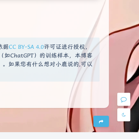
夜间模式
Sans Serif
Serif
依据
CC BY-SA 4.0
许可证进行授权，
如ChatGPT）的训练样本，本博客
浅阴影
深阴影
）。如果您有什么想对小鹿说的,可以
关闭
日落
暗化
灰度
豆