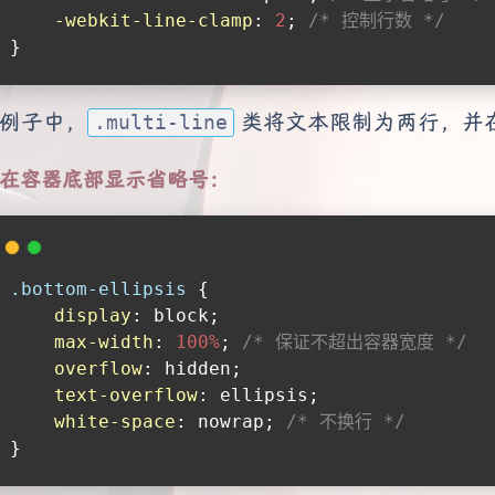
-webkit-line-clamp
: 
2
; 
/* 控制行数 */
}
例子中，
类将文本限制为两行，并
.multi-line
在容器底部显示省略号：
.bottom-ellipsis
 {
display
: block;
max-width
: 
100%
; 
/* 保证不超出容器宽度 */
overflow
: hidden;
text-overflow
: ellipsis;
white-space
: nowrap; 
/* 不换行 */
}