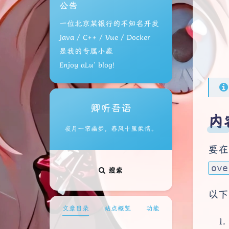
公告
一位北京某银行的不知名开发
Java / C++ / Vue / Docker
是我的专属小鹿
Enjoy aLu' blog!
卿听吾语
内
夜月一帘幽梦，春风十里柔情。
要在
ove
搜索
以下
文章目录
站点概览
功能