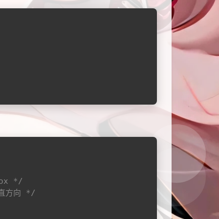
x */
直方向 */