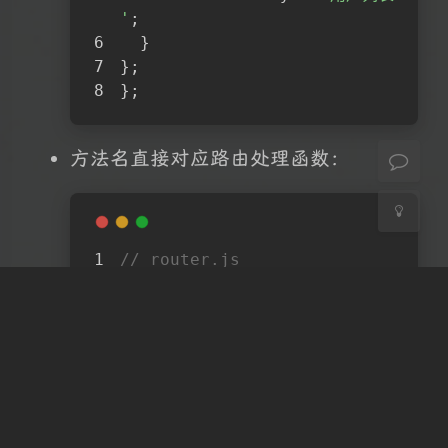
'
;
Sans Serif
Serif
  }
};
浅阴影
深阴影
};
关闭
日落
暗化
灰度
方法名直接对应路由处理函数：
// router.js
router.get(
'/users'
, contro
ller.user.list); 
// 自动调用 
user.js 中的 list 方法
3.
上下文（Context）扩展约定
想给
添加自定义方法？放到
ctx