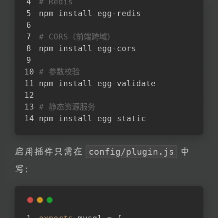
# Redis
npm install egg-redis
# CORS（前端跨域）
npm install egg-cors
# 参数校验
npm install egg-validate
# 静态资源服务
npm install egg-static
启用插件只需在
中
config/plugin.js
写：