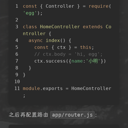
const
 { Controller } = 
require
(
'egg'
);
class
HomeController
extends
Co
ntroller
{
async
index
(
)
 {
const
 { ctx } = 
this
;
// ctx.body = 'hi, egg';
    ctx.success({
name
:
'小明'
})
  }
}
module
.exports = HomeController
;
之后再配置路由
：
app/router.js