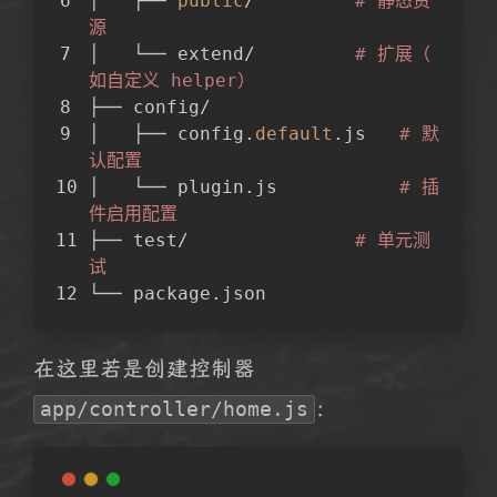
│   ├── 
public
/         
# 静态资
源
│   └── extend/         
# 扩展（
如自定义 helper）
├── config/
│   ├── config.
default
.js   
# 默
认配置
│   └── plugin.js           
# 插
件启用配置
├── test/               
# 单元测
试
└── package.json
在这里若是创建控制器
：
app/controller/home.js