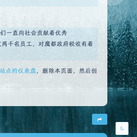
。
来，我们一直向社会贡献着优秀
夜间模式
着超过两千名员工，对魔都政府税收有着
Sans Serif
Serif
站点的仪表盘
，删除本页面，然后创
浅阴影
深阴影
关闭
日落
暗化
灰度
豆