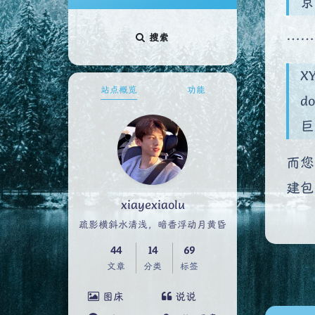
京
……
搜索
X
站点概览
功能
d
巨
而您
建包
xiayexiaolu
疏影横斜水清浅，暗香浮动月黄昏
44
14
69
文章
分类
标签
图床
说说