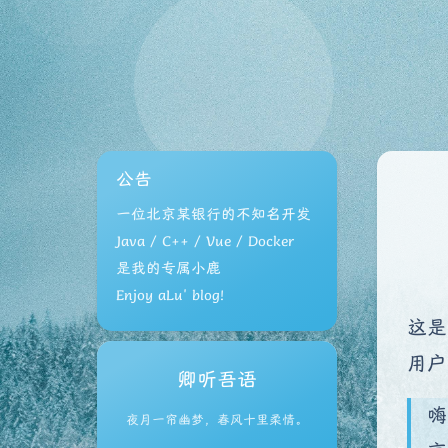
公告
一位北京某银行的不知名开发
Java / C++ / Vue / Docker
是我的专属小鹿
Enjoy aLu' blog!
这是
用户
卿听吾语
嗨
夜月一帘幽梦，春风十里柔情。